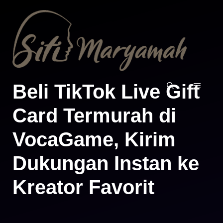
Langsung
ke
isi
Beli TikTok Live Gift
MENU
Card Termurah di
VocaGame, Kirim
Dukungan Instan ke
Kreator Favorit