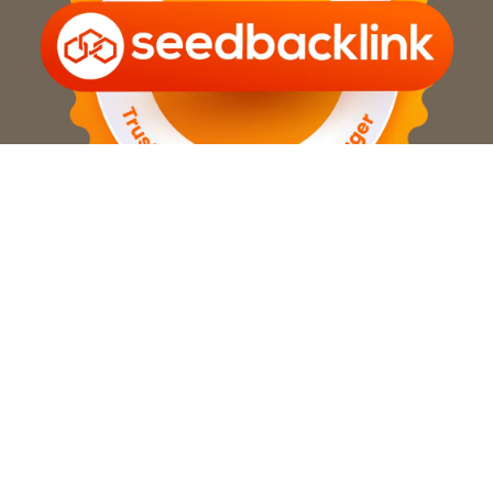
sitimaryamah.my.id
Member
Tangerang Digital Network
|