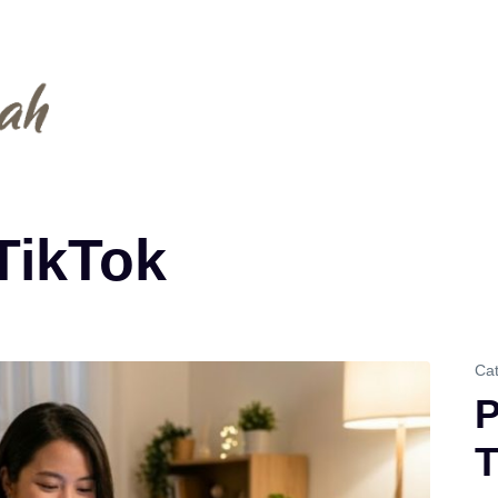
TikTok
Cat
P
T