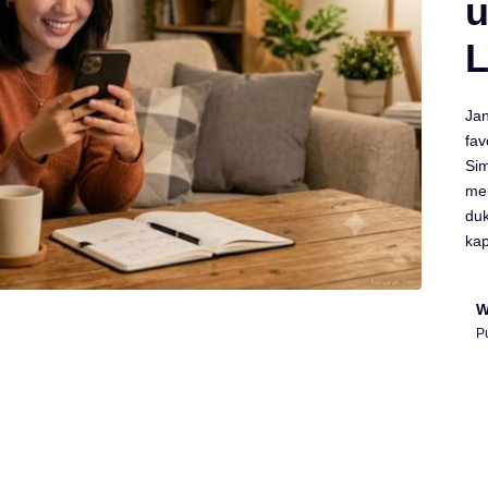
u
L
Jan
fav
Si
mel
duk
kap
W
P