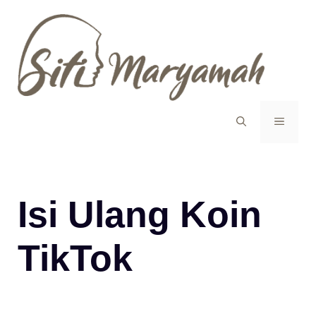
Langsung
ke
isi
MENU
Isi Ulang Koin
TikTok